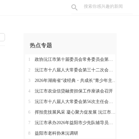
热点专题
1
政协沅江市第十届委员会常务委员会第二十二次会议召开
2
沅江市十八届人大常委会第三十二次会议召开
3
2026年湖南省“读经典・共成长”青少年主题阅读活动沅江专场圆满举办
4
沅江市农业信贷融资担保工作座谈会召开
5
沅江市十八届人大常委会第56次主任会议召开
6
挥拍竞技展风采 凝心聚力促发展 沅江市首届职工乒羽团体接力赛开赛
7
沅江市承办2026年益阳市少先队辅导员专业技能大赛
8
益阳市老科协来沅调研